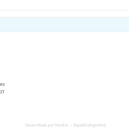
ues
MDT
Desarrollado por Hund.io
Español (Argentina)