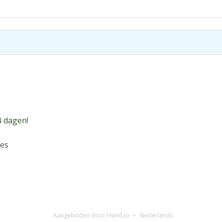
4 dagen!
ues
Aangeboden door Hund.io
Nederlands